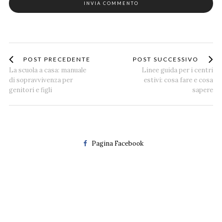
POST PRECEDENTE
POST SUCCESSIVO
La scuola a casa: manuale
Linee guida per i centri
di sopravvivenza per
estivi: cosa fare e cosa
genitori e figli
sapere
Pagina Facebook