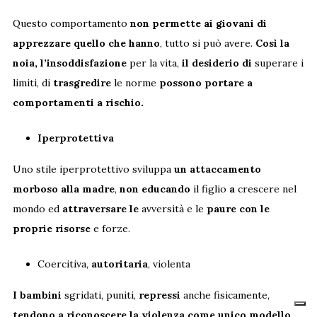
Questo comportamento
non permette ai giovani di
apprezzare quello che hanno
, tutto si può avere.
Così la
noia, l’insoddisfazione
per la vita,
il desiderio di
superare i
limiti, di
trasgredire
le norme
possono portare a
comportamenti a rischio.
Iperprotettiva
Uno stile iperprotettivo sviluppa
un attaccamento
morboso alla madre
,
non educando
il figlio
a
crescere nel
mondo ed
attraversare le
avversità e le
paure con le
proprie risorse
e forze.
Coercitiva,
autoritaria
, violenta
I bambini
sgridati, puniti,
repressi
anche fisicamente,
tendono a riconoscere la violenza come unico modello